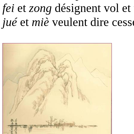
fei
et
zong
désignent vol et 
jué
et
miè
veulent dire cesse