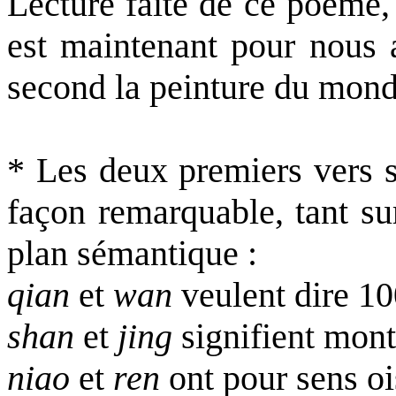
Lecture faite de ce poème,
est maintenant pour nous a
second la peinture du monde
* Les deux premiers vers s
façon remarquable, tant su
plan sémantique :
qian
et
wan
veulent dire 10
shan
et
jing
signifient monta
niao
et
ren
ont pour sens o